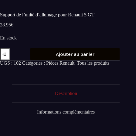
Support de l’unité d’allumage pour Renault 5 GT
28.95
€
En stock
quantité
Ajouter au panier
de
Support
UGS :
102
Catégories :
Pièces Renault
,
Tous les produits
de
l'unité
d'allumage
pour
Renault
5
Description
GT
Informations complémentaires