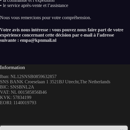
• la commande et l’expédition
• le service après-vente et l’assistance
Nous vous remercions pour votre compréhension.
Votre avis nous intéresse : vous pouvez nous faire part de votre
expérience concernant cette décision par e-mail à l’adresse
suivante : empa@kpnmail.nl
Information
Iban: NL12SNSB0859632857
SNS BANK Croeselaan 1 3521BJ Utrecht,The Netherlands
BIC: SNSBNL2A
VAT: NL 001585856B46
KVK: 57834199
EORI: 1140019793
Menu